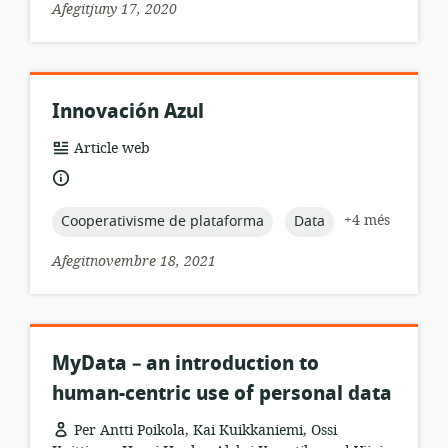
Afegitjuny 17, 2020
Innovación Azul
format
Article web
dels
idioma:
recursos:
topic:
topic:
+4 més
Cooperativisme de plataforma
Data
Afegitnovembre 18, 2021
MyData – an introduction to
human-centric use of personal data
Per Antti Poikola, Kai Kuikkaniemi, Ossi