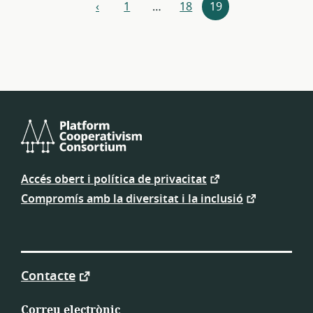
Explora
‹
1
…
18
19
anterior
els
recursos
Consorci
de
Accés obert i política de privacitat
Cooperativisme
de
Compromís amb la diversitat i la inclusió
Plataforma
Contacte
Correu electrònic