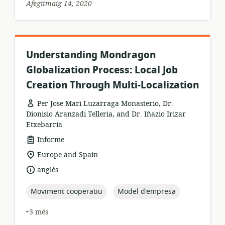
Afegitmaig 14, 2020
Understanding Mondragon
Globalization Process: Local Job
Creation Through Multi-Localization
Per Jose Mari Luzarraga Monasterio, Dr.
Dionisio Aranzadi Telleria, and Dr. Iñazio Irizar
Etxebarria
format
Informe
dels
ubicació
Europe and Spain
recursos:
rellevant:
idioma:
anglès
topic:
topic:
Moviment cooperatiu
Model d'empresa
+3 més