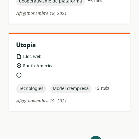
topic:
+6 més
Cooperativisme de plataforma
Afegitnovembre 18, 2021
Utopía
format
Lloc web
dels
ubicació
South America
recursos:
rellevant:
idioma:
topic:
topic:
+2 més
Tecnologies
Model d'empresa
Afegitnovembre 19, 2021