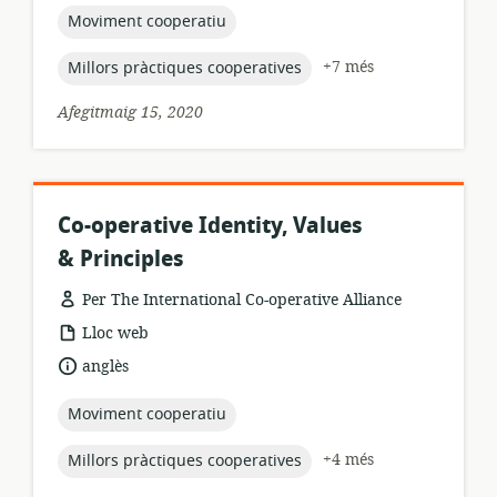
topic:
Moviment cooperatiu
topic:
+7 més
Millors pràctiques cooperatives
Afegitmaig 15, 2020
Co-operative Identity, Values
& Principles
Per The International Co-operative Alliance
format
Lloc web
dels
idioma:
anglès
recursos:
topic:
Moviment cooperatiu
topic:
+4 més
Millors pràctiques cooperatives