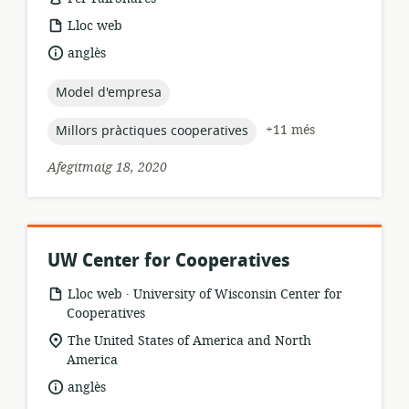
format
Lloc web
dels
idioma:
anglès
recursos:
topic:
Model d'empresa
topic:
+11 més
Millors pràctiques cooperatives
Afegitmaig 18, 2020
UW Center for Cooperatives
.
format
publicador:
Lloc web
University of Wisconsin Center for
dels
Cooperatives
recursos:
ubicació
The United States of America and North
rellevant:
America
idioma:
anglès