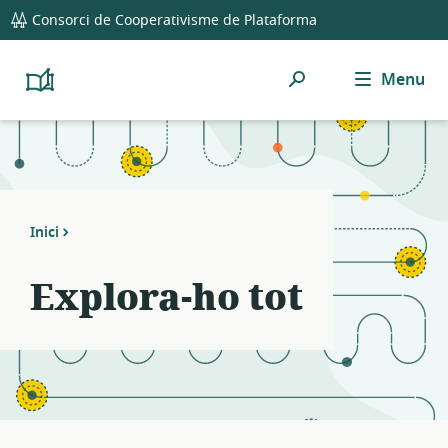
global
Notifications
21
Consorci de Cooperativisme de Plataforma
navigation
filters
applied.
Cerca
Menu
Resource
Platform
Cooperativism
list
Resource
updated.
Library
Inici
Explora-ho tot