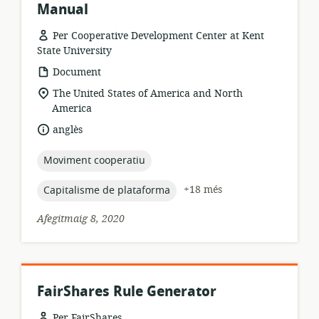
Manual
Per Cooperative Development Center at Kent
State University
format
Document
dels
ubicació
The United States of America and North
recursos:
rellevant:
America
idioma:
anglès
topic:
Moviment cooperatiu
topic:
+18 més
Capitalisme de plataforma
Afegitmaig 8, 2020
FairShares Rule Generator
Per FairShares