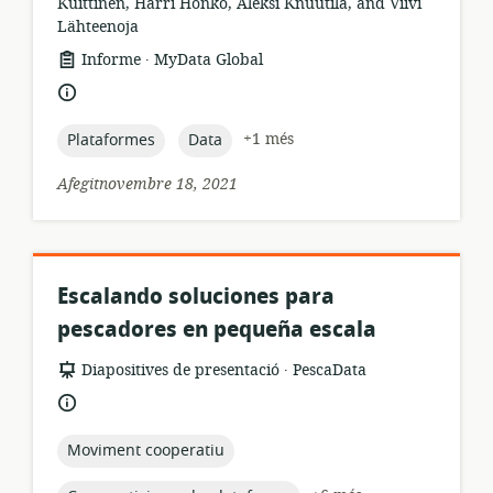
Kuittinen, Harri Honko, Aleksi Knuutila, and Viivi
Lähteenoja
.
format
publicador:
Informe
MyData Global
dels
idioma:
recursos:
topic:
topic:
+1 més
Plataformes
Data
Afegitnovembre 18, 2021
Escalando soluciones para
pescadores en pequeña escala
.
format
publicador:
Diapositives de presentació
PescaData
dels
idioma:
recursos:
topic:
Moviment cooperatiu