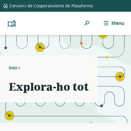
global
Notifications
21
Consorci de Cooperativisme de Plataforma
navigation
filters
applied.
Cerca
Menu
Resource
Platform
Cooperativism
list
Resource
updated.
Library
Inici
Explora-ho tot