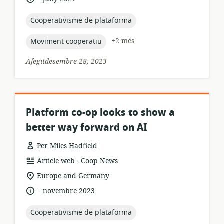
de
publicació:
topic:
Cooperativisme de plataforma
topic:
+2 més
Moviment cooperatiu
Afegitdesembre 28, 2023
Platform co-op looks to show a
better way forward on AI
Per Miles Hadfield
.
format
publicador:
Article web
Coop News
dels
ubicació
Europe and Germany
recursos:
rellevant:
.
idioma:
data
novembre 2023
de
publicació:
topic:
Cooperativisme de plataforma