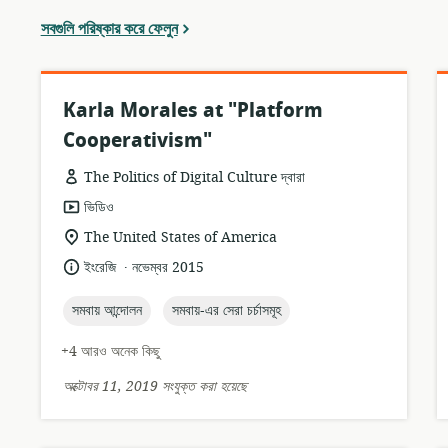
সবগুলি পরিষ্কার করে ফেলুন
Karla Morales at "Platform
Cooperativism"
The Politics of Digital Culture দ্বারা
তথ্যসম্পদের
ভিডিও
ফর্ম্যাট:
প্রাসঙ্গিকতার
The United States of America
অবস্থান:
.
ভাষা:
প্রকাশনার
ইংরেজি
নভেম্বর 2015
তারিখ:
topic:
topic:
সমবায় আন্দোলন
সমবায়-এর সেরা চর্চাসমূহ
+4 আরও অনেক কিছু
অক্টোবর 11, 2019 সংযুক্ত করা হয়েছে