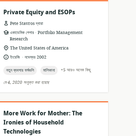
Private Equity and ESOPs
Pete Stavros দ্বারা
.
তথ্যসম্পদের
প্রকাশক:
একাডেমিক পেপার
Portfolio Management
ফর্ম্যাট:
Research
প্রাসঙ্গিকতার
The United States of America
অবস্থান:
.
ভাষা:
প্রকাশনার
ইংরেজি
নভেম্বর 2002
তারিখ:
topic:
topic:
+5 আরও অনেক কিছু
নতুন ব্যবসার ফর্মগুলি
মালিকানা
মে 4, 2020 সংযুক্ত করা হয়েছে
More Work for Mother: The
Ironies of Household
Technologies