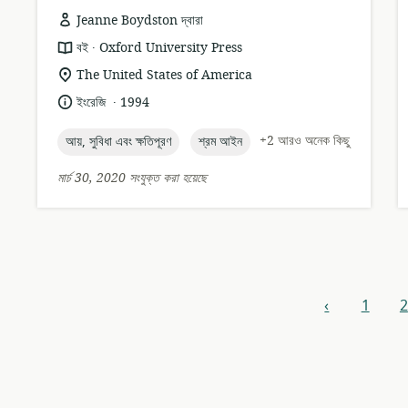
Jeanne Boydston দ্বারা
.
তথ্যসম্পদের
প্রকাশক:
বই
Oxford University Press
ফর্ম্যাট:
প্রাসঙ্গিকতার
The United States of America
অবস্থান:
.
ভাষা:
প্রকাশনার
ইংরেজি
1994
তারিখ:
topic:
topic:
+2 আরও অনেক কিছু
আয়, সুবিধা এবং ক্ষতিপূরণ
শ্রম আইন
মার্চ 30, 2020 সংযুক্ত করা হয়েছে
রিসোর্সগুলি
‹
1
2
পূর্ববর্তী
নেভিগেশন