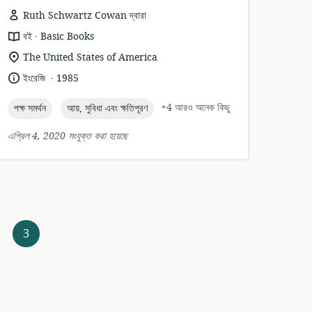
Ruth Schwartz Cowan দ্বারা
.
তথ্যসম্পদের
প্রকাশক:
বই
Basic Books
ফর্ম্যাট:
প্রাসঙ্গিকতার
The United States of America
অবস্থান:
.
ভাষা:
প্রকাশনার
ইংরেজি
1985
তারিখ:
topic:
topic:
+4 আরও অনেক কিছু
পক্ষ সমর্থন
আয়, সুবিধা এবং ক্ষতিপূরণ
এপ্রিল 4, 2020 সংযুক্ত করা হয়েছে
3