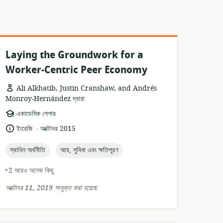
Laying the Groundwork for a
Worker-Centric Peer Economy
Ali Alkhatib, Justin Cranshaw, and Andrés
Monroy-Hernández দ্বারা
তথ্যসম্পদের
একাডেমিক পেপার
ফর্ম্যাট:
.
ভাষা:
প্রকাশনার
ইংরেজি
অক্টোবর 2015
তারিখ:
topic:
topic:
স্বাধিন অর্থনীতি
আয়, সুবিধা এবং ক্ষতিপূরণ
+2 আরও অনেক কিছু
অক্টোবর 11, 2019 সংযুক্ত করা হয়েছে