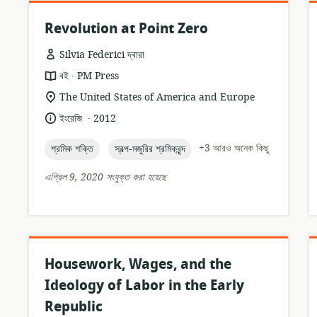
Revolution at Point Zero
Silvia Federici দ্বারা
.
তথ্যসম্পদের
প্রকাশক:
বই
PM Press
ফর্ম্যাট:
প্রাসঙ্গিকতার
The United States of America and Europe
অবস্থান:
.
ভাষা:
প্রকাশনার
ইংরেজি
2012
তারিখ:
topic:
topic:
+3 আরও অনেক কিছু
শ্রমিক শক্তি
স্বল্প-মজুরির শ্রমিকবৃন্দ
এপ্রিল 9, 2020 সংযুক্ত করা হয়েছে
Housework, Wages, and the
Ideology of Labor in the Early
Republic