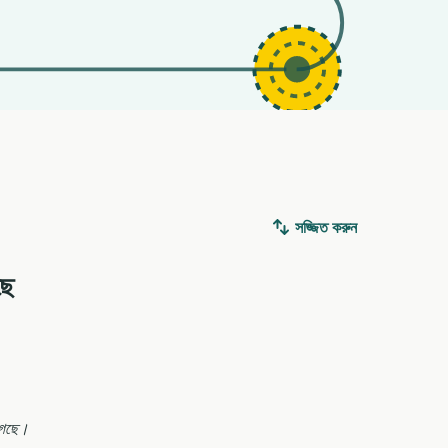
সজ্জিত করুন
ছে
 গেছে।