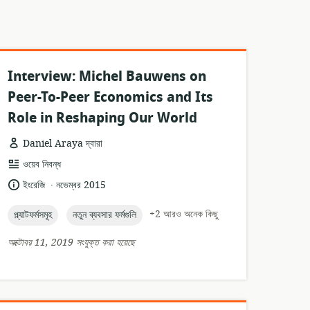
Interview: Michel Bauwens on
Peer-To-Peer Economics and Its
Role in Reshaping Our World
Daniel Araya দ্বারা
তথ্যসম্পদের
ওয়েব নিবন্ধ
ফর্ম্যাট:
.
ভাষা:
প্রকাশনার
ইংরেজি
নভেম্বর 2015
তারিখ:
topic:
topic:
+2 আরও অনেক কিছু
প্ল্যাটফর্মসমূহ
নতুন ব্যবসার ফর্মগুলি
অক্টোবর 11, 2019 সংযুক্ত করা হয়েছে