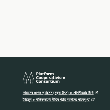
প্ল্যাটফর্ম
কো-
আমাদের ওপেন অ্যাক্সেস (মুক্ত উৎস) ও গোপনীয়তার নীতি
অপারেটিভইজম
কনসর্টিয়াম
বৈচিত্র্য ও সামিলকরণের নীতির প্রতি আমাদের দায়বদ্ধতা