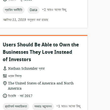
তারিখ:
topic:
topic:
+2 আরও অনেক কিছু
স্বাধিন অর্থনীতি
Data
অক্টোবর 11, 2019 সংযুক্ত করা হয়েছে
Users Should Be Able to Own the
Businesses They Love Instead
of Investors
Nathan Schneider দ্বারা
তথ্যসম্পদের
ওয়েব নিবন্ধ
ফর্ম্যাট:
প্রাসঙ্গিকতার
The United States of America and North
অবস্থান:
America
.
ভাষা:
প্রকাশনার
ইংরেজি
মার্চ 2017
তারিখ:
topic:
topic:
+1 আরও অনেক কিছু
প্ল্যাটফর্ম সমবায়িকতা
সমবায় আন্দোলন