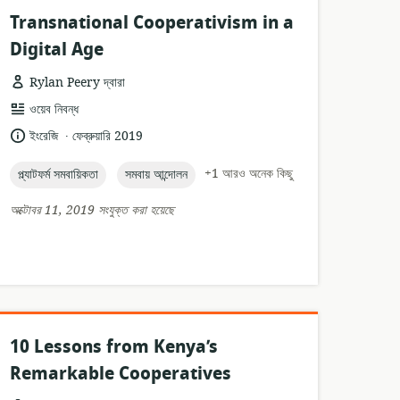
Transnational Cooperativism in a
Digital Age
Rylan Peery দ্বারা
তথ্যসম্পদের
ওয়েব নিবন্ধ
ফর্ম্যাট:
.
ভাষা:
প্রকাশনার
ইংরেজি
ফেব্রুয়ারি 2019
তারিখ:
topic:
topic:
+1 আরও অনেক কিছু
প্ল্যাটফর্ম সমবায়িকতা
সমবায় আন্দোলন
অক্টোবর 11, 2019 সংযুক্ত করা হয়েছে
10 Lessons from Kenya’s
Remarkable Cooperatives