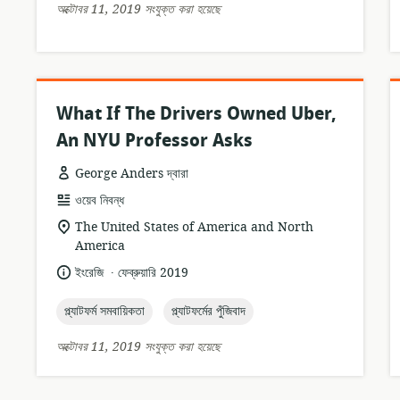
অক্টোবর 11, 2019 সংযুক্ত করা হয়েছে
What If The Drivers Owned Uber,
An NYU Professor Asks
George Anders দ্বারা
তথ্যসম্পদের
ওয়েব নিবন্ধ
ফর্ম্যাট:
প্রাসঙ্গিকতার
The United States of America and North
অবস্থান:
America
.
ভাষা:
প্রকাশনার
ইংরেজি
ফেব্রুয়ারি 2019
তারিখ:
topic:
topic:
প্ল্যাটফর্ম সমবায়িকতা
প্ল্যাটফর্মের পুঁজিবাদ
অক্টোবর 11, 2019 সংযুক্ত করা হয়েছে