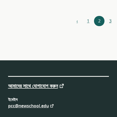
রিসোর্সগুলি
‹
1
2
3
পূর্ববর্তী
নেভিগেশন
আমাদের সাথে যোগাযোগ করুন
ইমেইল
pcc@newschool.edu