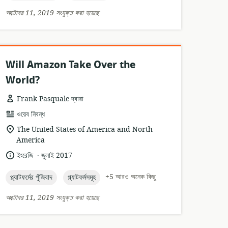
অক্টোবর 11, 2019 সংযুক্ত করা হয়েছে
Will Amazon Take Over the
World?
Frank Pasquale দ্বারা
তথ্যসম্পদের
ওয়েব নিবন্ধ
ফর্ম্যাট:
প্রাসঙ্গিকতার
The United States of America and North
অবস্থান:
America
.
ভাষা:
প্রকাশনার
ইংরেজি
জুলাই 2017
তারিখ:
topic:
topic:
+5 আরও অনেক কিছু
প্ল্যাটফর্মের পুঁজিবাদ
প্ল্যাটফর্মসমূহ
অক্টোবর 11, 2019 সংযুক্ত করা হয়েছে