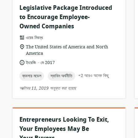
Legislative Package Introduced
to Encourage Employee-
Owned Companies
তথ্যসম্পদের
ওয়েব নিবন্ধ
ফর্ম্যাট:
প্রাসঙ্গিকতার
The United States of America and North
অবস্থান:
America
.
ভাষা:
প্রকাশনার
ইংরেজি
মে 2017
তারিখ:
topic:
topic:
+2 আরও অনেক কিছু
ব্যবসার মডেল
স্বাধিন অর্থনীতি
অক্টোবর 11, 2019 সংযুক্ত করা হয়েছে
Entrepreneurs Looking To Exit,
Your Employees May Be