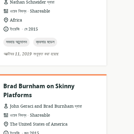
Nathan Schneider দ্বারা
.
তথ্যসম্পদের
প্রকাশক:
ওয়েব নিবন্ধ
Shareable
ফর্ম্যাট:
প্রাসঙ্গিকতার
Africa
অবস্থান:
.
ভাষা:
প্রকাশনার
ইংরেজি
মে 2015
তারিখ:
topic:
topic:
সমবায় আন্দোলন
ব্যবসার মডেল
অক্টোবর 11, 2019 সংযুক্ত করা হয়েছে
Brad Burnham on Skinny
Platforms
John Geraci and Brad Burnham দ্বারা
.
তথ্যসম্পদের
প্রকাশক:
ওয়েব নিবন্ধ
Shareable
ফর্ম্যাট:
প্রাসঙ্গিকতার
The United States of America
অবস্থান:
.
ভাষা:
প্রকাশনার
ইংরেজি
জুন 2015