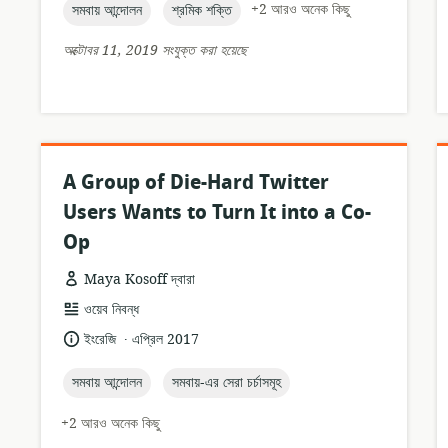
topic:
topic:
+2 আরও অনেক কিছু
সমবায় আন্দোলন
শ্রমিক শক্তি
অক্টোবর 11, 2019 সংযুক্ত করা হয়েছে
A Group of Die-Hard Twitter
Users Wants to Turn It into a Co-
Op
Maya Kosoff দ্বারা
তথ্যসম্পদের
ওয়েব নিবন্ধ
ফর্ম্যাট:
.
ভাষা:
প্রকাশনার
ইংরেজি
এপ্রিল 2017
তারিখ:
topic:
topic:
সমবায় আন্দোলন
সমবায়-এর সেরা চর্চাসমূহ
+2 আরও অনেক কিছু