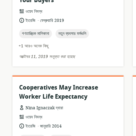
Your Buyers
তথ্যসম্পদের
ওয়েব নিবন্ধ
ফর্ম্যাট:
.
ভাষা:
প্রকাশনার
ইংরেজি
ফেব্রুয়ারি 2019
তারিখ:
topic:
topic:
গণতান্ত্রিক মালিকানা
নতুন ব্যবসার ফর্মগুলি
+1 আরও অনেক কিছু
অক্টোবর 11, 2019 সংযুক্ত করা হয়েছে
Cooperatives May Increase
Worker Life Expectancy
Nina Ignaczak দ্বারা
তথ্যসম্পদের
ওয়েব নিবন্ধ
ফর্ম্যাট:
.
ভাষা:
প্রকাশনার
ইংরেজি
জানুয়ারি 2014
তারিখ: