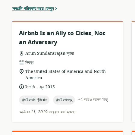
সবগুলি পরিষ্কার করে ফেলুন
Airbnb Is an Ally to Cities, Not
an Adversary
Arun Sundararajan দ্বারা
তথ্যসম্পদের
নিবন্ধ
ফর্ম্যাট:
প্রাসঙ্গিকতার
The United States of America and North
অবস্থান:
America
.
ভাষা:
প্রকাশনার
ইংরেজি
জুন 2015
তারিখ:
topic:
topic:
+4 আরও অনেক কিছু
প্ল্যাটফর্মের পুঁজিবাদ
প্ল্যাটফর্মসমূহ
অক্টোবর 11, 2019 সংযুক্ত করা হয়েছে