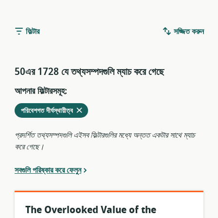
ফিল্টার
সজ্জিত করুন
50এর 1728 যে তথ্যসম্পদগুলি ম্যাচ করে গেছে
আপনার ফিল্টারসমূহ:
মুছে
এখনকার
পরিবেশগত দীর্ঘস্থায়ীত্ব
ফেলুন
ফিল্টারগুলির
থেকে
প্রদর্শিত তথ্যসম্পদগুলি এইসব ফিল্টারগুলির মধ্যে অন্তত একটার সাথে ম্যাচ
করে গেছে।
সবগুলি পরিষ্কার করে ফেলুন
The Overlooked Value of the