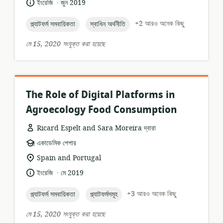
.
ভাষা:
প্রকাশনার
ইংরেজি
জুন 2019
তারিখ:
topic:
topic:
+2 আরও অনেক কিছু
প্ল্যাটফর্ম সমবায়িকতা
স্বাধিন অর্থনীতি
মে 15, 2020 সংযুক্ত করা হয়েছে
The Role of Digital Platforms in
Agroecology Food Consumption
Ricard Espelt and Sara Moreira দ্বারা
তথ্যসম্পদের
একাডেমিক পেপার
ফর্ম্যাট:
প্রাসঙ্গিকতার
Spain and Portugal
অবস্থান:
.
ভাষা:
প্রকাশনার
ইংরেজি
মে 2019
তারিখ:
topic:
topic:
+3 আরও অনেক কিছু
প্ল্যাটফর্ম সমবায়িকতা
প্ল্যাটফর্মসমূহ
মে 15, 2020 সংযুক্ত করা হয়েছে