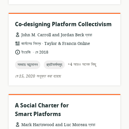
Co-designing Platform Collectivism
John M. Carroll and Jordan Beck দ্বারা
.
তথ্যসম্পদের
প্রকাশক:
জার্নালের নিবন্ধ
Taylor & Francis Online
ফর্ম্যাট:
.
ভাষা:
প্রকাশনার
ইংরেজি
মে 2018
তারিখ:
topic:
topic:
+4 আরও অনেক কিছু
সমবায় আন্দোলন
প্ল্যাটফর্মসমূহ
মে 15, 2020 সংযুক্ত করা হয়েছে
A Social Charter for
Smart Platforms
Mark Hartswood and Luc Moreau দ্বারা