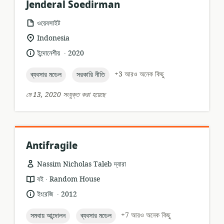
Jenderal Soedirman
তথ্যসম্পদের
ওয়েবসাইট
ফর্ম্যাট:
প্রাসঙ্গিকতার
Indonesia
অবস্থান:
.
ভাষা:
প্রকাশনার
ইন্দোনেশীয়
2020
তারিখ:
topic:
topic:
+3 আরও অনেক কিছু
ব্যবসার মডেল
সরকারি নীতি
মে 13, 2020 সংযুক্ত করা হয়েছে
Antifragile
Nassim Nicholas Taleb দ্বারা
.
তথ্যসম্পদের
প্রকাশক:
বই
Random House
ফর্ম্যাট:
.
ভাষা:
প্রকাশনার
ইংরেজি
2012
তারিখ:
topic:
topic:
+7 আরও অনেক কিছু
সমবায় আন্দোলন
ব্যবসার মডেল