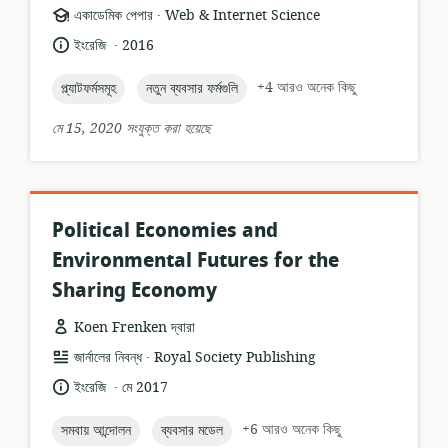
.
তথ্যসম্পদের
প্রকাশক:
একাডেমিক পেপার
Web & Internet Science
ফর্ম্যাট:
.
ভাষা:
প্রকাশনার
ইংরেজি
2016
তারিখ:
topic:
topic:
+4 আরও অনেক কিছু
প্ল্যাটফর্মসমূহ
নতুন ব্যবসার ফর্মগুলি
মে 15, 2020 সংযুক্ত করা হয়েছে
Political Economies and
Environmental Futures for the
Sharing Economy
Koen Frenken দ্বারা
.
তথ্যসম্পদের
প্রকাশক:
জার্নালের নিবন্ধ
Royal Society Publishing
ফর্ম্যাট:
.
ভাষা:
প্রকাশনার
ইংরেজি
মে 2017
তারিখ:
topic:
topic:
+6 আরও অনেক কিছু
সমবায় আন্দোলন
ব্যবসার মডেল