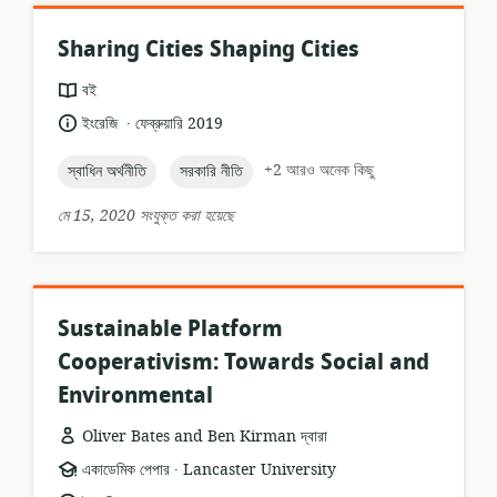
Sharing Cities Shaping Cities
তথ্যসম্পদের
বই
ফর্ম্যাট:
.
ভাষা:
প্রকাশনার
ইংরেজি
ফেব্রুয়ারি 2019
তারিখ:
topic:
topic:
+2 আরও অনেক কিছু
স্বাধিন অর্থনীতি
সরকারি নীতি
মে 15, 2020 সংযুক্ত করা হয়েছে
Sustainable Platform
Cooperativism: Towards Social and
Environmental
Oliver Bates and Ben Kirman দ্বারা
.
তথ্যসম্পদের
প্রকাশক:
একাডেমিক পেপার
Lancaster University
ফর্ম্যাট: