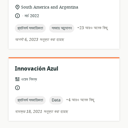
প্রাসঙ্গিকতার
South America and Argentina
অবস্থান:
.
ভাষা:
প্রকাশনার
মার্চ 2022
তারিখ:
topic:
topic:
+23 আরও অনেক কিছু
প্ল্যাটফর্ম সমবায়িকতা
সমবায় আন্দোলন
আগস্ট 6, 2023 সংযুক্ত করা হয়েছে
Innovación Azul
তথ্যসম্পদের
ওয়েব নিবন্ধ
ফর্ম্যাট:
ভাষা:
topic:
topic:
+4 আরও অনেক কিছু
প্ল্যাটফর্ম সমবায়িকতা
Data
নভেম্বর 18, 2021 সংযুক্ত করা হয়েছে