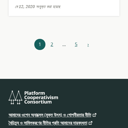
মে 12, 2020 সংযুক্ত করা হয়েছে
রিসোর্সগুলি
1
2
…
5
›
পূর্ববর্তী
নেভিগেশন
প্ল্যাটফর্ম
কো-
আমাদের ওপেন অ্যাক্সেস (মুক্ত উৎস) ও গোপনীয়তার নীতি
অপারেটিভইজম
কনসর্টিয়াম
বৈচিত্র্য ও সামিলকরণের নীতির প্রতি আমাদের দায়বদ্ধতা