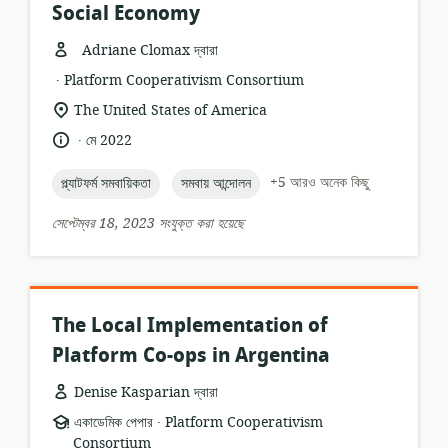
Social Economy
Adriane Clomax দ্বারা
.
তথ্যসম্পদের
প্রকাশক:
Platform Cooperativism Consortium
ফর্ম্যাট:
প্রাসঙ্গিকতার
The United States of America
অবস্থান:
.
ভাষা:
প্রকাশনার
মে 2022
তারিখ:
topic:
topic:
+5 আরও অনেক কিছু
প্ল্যাটফর্ম সমবায়িকতা
সমবায় আন্দোলন
সেপ্টেম্বর 18, 2023 সংযুক্ত করা হয়েছে
The Local Implementation of
Platform Co-ops in Argentina
Denise Kasparian দ্বারা
.
তথ্যসম্পদের
প্রকাশক:
একাডেমিক পেপার
Platform Cooperativism
ফর্ম্যাট:
Consortium