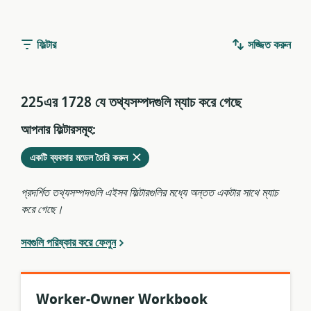
ফিল্টার
সজ্জিত করুন
225এর 1728 যে তথ্যসম্পদগুলি ম্যাচ করে গেছে
আপনার ফিল্টারসমূহ:
মুছে
এখনকার
একটি ব্যবসার মডেল তৈরি করুন
ফেলুন
ফিল্টারগুলির
থেকে
প্রদর্শিত তথ্যসম্পদগুলি এইসব ফিল্টারগুলির মধ্যে অন্তত একটার সাথে ম্যাচ
করে গেছে।
সবগুলি পরিষ্কার করে ফেলুন
Worker-Owner Workbook