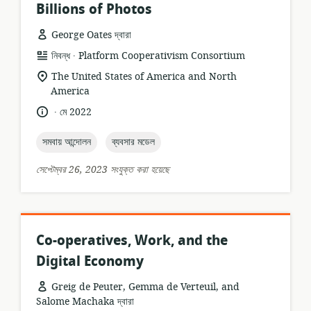
Billions of Photos
George Oates দ্বারা
.
তথ্যসম্পদের
প্রকাশক:
নিবন্ধ
Platform Cooperativism Consortium
ফর্ম্যাট:
প্রাসঙ্গিকতার
The United States of America and North
অবস্থান:
America
.
ভাষা:
প্রকাশনার
মে 2022
তারিখ:
topic:
topic:
সমবায় আন্দোলন
ব্যবসার মডেল
সেপ্টেম্বর 26, 2023 সংযুক্ত করা হয়েছে
Co-operatives, Work, and the
Digital Economy
Greig de Peuter, Gemma de Verteuil, and
Salome Machaka দ্বারা