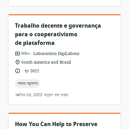
Trabalho decente e governança
para o cooperativismo
de plataforma
.
তথ্যসম্পদের
প্রকাশক:
ভিডিও
Laboratório DigiLabour
ফর্ম্যাট:
প্রাসঙ্গিকতার
South America and Brazil
অবস্থান:
.
ভাষা:
প্রকাশনার
জুন 2022
তারিখ:
topic:
সমবায় আন্দোলন
অক্টোবর 10, 2023 সংযুক্ত করা হয়েছে
How You Can Help to Preserve