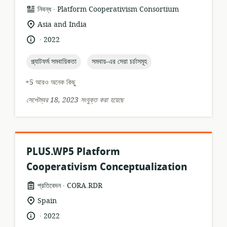
.
তথ্যসম্পদের
প্রকাশক:
নিবন্ধ
Platform Cooperativism Consortium
ফর্ম্যাট:
প্রাসঙ্গিকতার
Asia and India
অবস্থান:
.
ভাষা:
প্রকাশনার
2022
তারিখ:
topic:
topic:
প্ল্যাটফর্ম সমবায়িকতা
সমবায়-এর সেরা চর্চাসমূহ
+5 আরও অনেক কিছু
সেপ্টেম্বর 18, 2023 সংযুক্ত করা হয়েছে
PLUS.WP5 Platform
Cooperativism Conceptualization
.
তথ্যসম্পদের
প্রকাশক:
প্রতিবেদন
CORA.RDR
ফর্ম্যাট:
প্রাসঙ্গিকতার
Spain
অবস্থান:
.
ভাষা:
প্রকাশনার
2022
তারিখ: