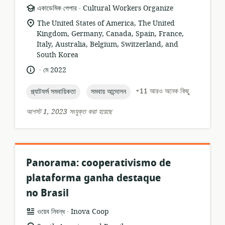
.
তথ্যসম্পদের
প্রকাশক:
একাডেমিক পেপার
Cultural Workers Organize
ফর্ম্যাট:
প্রাসঙ্গিকতার
The United States of America, The United
অবস্থান:
Kingdom, Germany, Canada, Spain, France,
Italy, Australia, Belgium, Switzerland, and
South Korea
.
ভাষা:
প্রকাশনার
মে 2022
তারিখ:
topic:
topic:
+11 আরও অনেক কিছু
প্ল্যাটফর্ম সমবায়িকতা
সমবায় আন্দোলন
আগস্ট 1, 2023 সংযুক্ত করা হয়েছে
Panorama: cooperativismo de
plataforma ganha destaque
no Brasil
.
তথ্যসম্পদের
প্রকাশক:
ওয়েব নিবন্ধ
Inova Coop
ফর্ম্যাট: