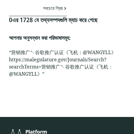
সবচেয়ে প্রিয়
0এর 1728 যে তথ্যসম্পদগুলি ম্যাচ করে গেছে
আপনার অনুসন্ধান করা পরিভাষাসমূহ:
“营销推广↖谷歌推广认证《飞机：@WANGYLL》
https://malegislature.gov/Journals/Search?
searchTerms=营销推广↖谷歌推广认证《飞机：
@WANGYLL》”