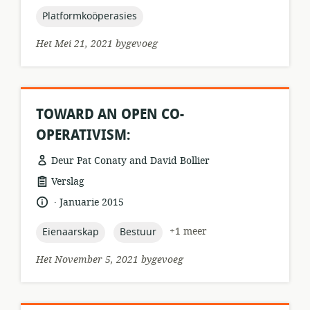
gepubliseer:
topic:
Platformkoöperasies
Het Mei 21, 2021 bygevoeg
TOWARD AN OPEN CO-
OPERATIVISM:
Deur Pat Conaty and David Bollier
hulpbronformaat:
Verslag
.
taal:
datum
Januarie 2015
gepubliseer:
topic:
topic:
+1 meer
Eienaarskap
Bestuur
Het November 5, 2021 bygevoeg