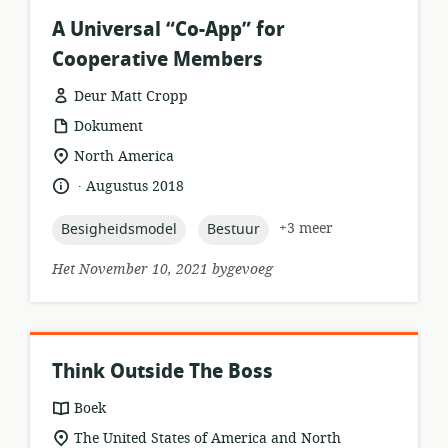
A Universal “Co-App” for
Cooperative Members
Deur Matt Cropp
hulpbronformaat:
Dokument
ligging
North America
van
.
taal:
datum
Augustus 2018
relevansie:
gepubliseer:
topic:
topic:
+3 meer
Besigheidsmodel
Bestuur
Het November 10, 2021 bygevoeg
Think Outside The Boss
hulpbronformaat:
Boek
ligging
The United States of America and North