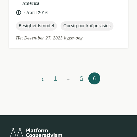
van
America
relevansie:
.
taal:
datum
April 2016
gepubliseer:
topic:
topic:
Besigheidsmodel
Oorsig oor koöperasies
Het Desember 27, 2023 bygevoeg
Hulpbronne-
‹
1
…
5
6
vorige
navigasie