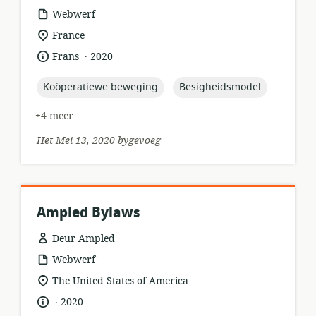
hulpbronformaat:
Webwerf
ligging
France
van
.
taal:
datum
Frans
2020
relevansie:
gepubliseer:
topic:
topic:
Koöperatiewe beweging
Besigheidsmodel
+4 meer
Het Mei 13, 2020 bygevoeg
Ampled Bylaws
Deur Ampled
hulpbronformaat:
Webwerf
ligging
The United States of America
van
.
taal:
datum
2020
relevansie: