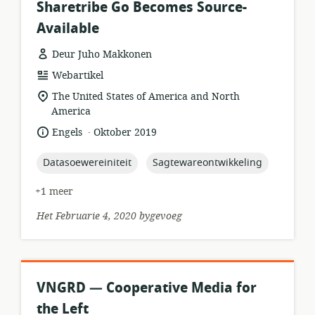
Sharetribe Go Becomes Source-
Available
Deur Juho Makkonen
hulpbronformaat:
Webartikel
ligging
The United States of America and North
van
America
relevansie:
.
taal:
datum
Engels
Oktober 2019
gepubliseer:
topic:
topic:
Datasoewereiniteit
Sagtewareontwikkeling
+1 meer
Het Februarie 4, 2020 bygevoeg
VNGRD — Cooperative Media for
the Left