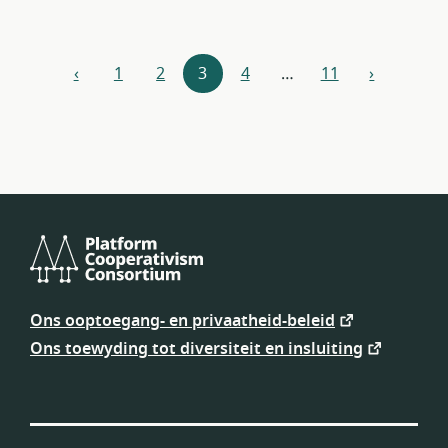
Hulpbronne-
‹
1
2
3
4
…
11
›
vorige
volgende
navigasie
Platform
Cooperativism
Ons ooptoegang- en privaatheid-beleid
Consortium
Ons toewyding tot diversiteit en insluiting