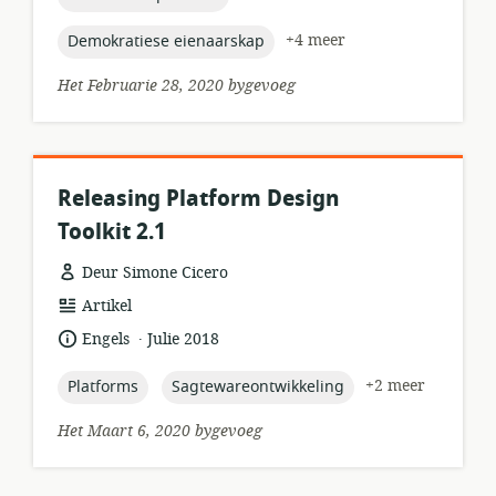
topic:
+4 meer
Demokratiese eienaarskap
Het Februarie 28, 2020 bygevoeg
Releasing Platform Design
Toolkit 2.1
Deur Simone Cicero
hulpbronformaat:
Artikel
.
taal:
datum
Engels
Julie 2018
gepubliseer:
topic:
topic:
+2 meer
Platforms
Sagtewareontwikkeling
Het Maart 6, 2020 bygevoeg