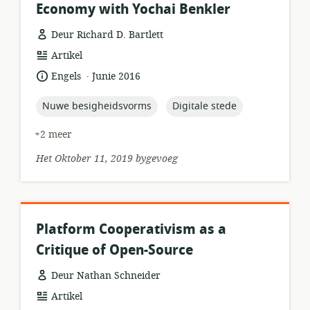
Economy with Yochai Benkler
Deur Richard D. Bartlett
hulpbronformaat:
Artikel
.
taal:
datum
Engels
Junie 2016
gepubliseer:
topic:
topic:
Nuwe besigheidsvorms
Digitale stede
+2 meer
Het Oktober 11, 2019 bygevoeg
Platform Cooperativism as a
Critique of Open-Source
Deur Nathan Schneider
hulpbronformaat:
Artikel