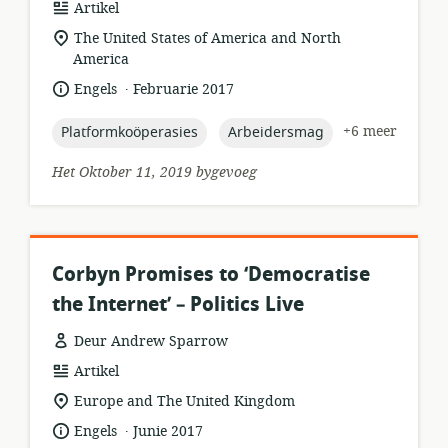
hulpbronformaat:
Artikel
ligging
The United States of America and North
van
America
relevansie:
.
taal:
datum
Engels
Februarie 2017
gepubliseer:
topic:
topic:
+6 meer
Platformkoöperasies
Arbeidersmag
Het Oktober 11, 2019 bygevoeg
Corbyn Promises to ‘Democratise
the Internet’ – Politics Live
Deur Andrew Sparrow
hulpbronformaat:
Artikel
ligging
Europe and The United Kingdom
van
.
taal:
datum
Engels
Junie 2017
relevansie: