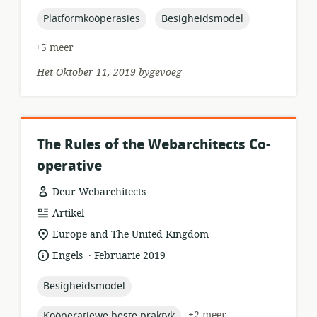
gepubliseer:
topic:
topic:
Platformkoöperasies
Besigheidsmodel
+5 meer
Het Oktober 11, 2019 bygevoeg
The Rules of the Webarchitects Co-
operative
Deur Webarchitects
hulpbronformaat:
Artikel
ligging
Europe and The United Kingdom
van
.
taal:
datum
Engels
Februarie 2019
relevansie:
gepubliseer:
topic:
Besigheidsmodel
topic:
+2 meer
Koöperatiewe beste praktyk