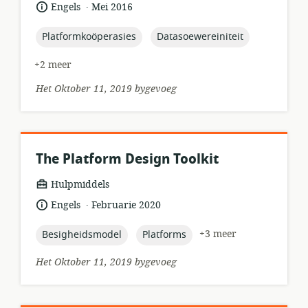
.
taal:
datum
Engels
Mei 2016
gepubliseer:
topic:
topic:
Platformkoöperasies
Datasoewereiniteit
+2 meer
Het Oktober 11, 2019 bygevoeg
The Platform Design Toolkit
hulpbronformaat:
Hulpmiddels
.
taal:
datum
Engels
Februarie 2020
gepubliseer:
topic:
topic:
+3 meer
Besigheidsmodel
Platforms
Het Oktober 11, 2019 bygevoeg