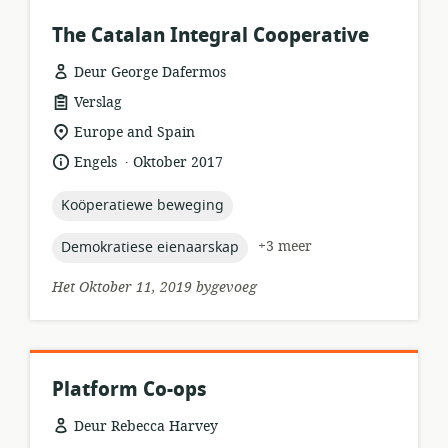
The Catalan Integral Cooperative
Deur George Dafermos
hulpbronformaat:
Verslag
ligging
Europe and Spain
van
.
taal:
datum
Engels
Oktober 2017
relevansie:
gepubliseer:
topic:
Koöperatiewe beweging
topic:
+3 meer
Demokratiese eienaarskap
Het Oktober 11, 2019 bygevoeg
Platform Co-ops
Deur Rebecca Harvey