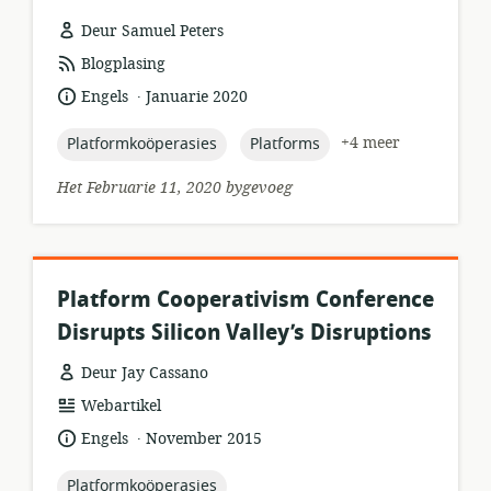
Deur Samuel Peters
hulpbronformaat:
Blogplasing
.
taal:
datum
Engels
Januarie 2020
gepubliseer:
topic:
topic:
+4 meer
Platformkoöperasies
Platforms
Het Februarie 11, 2020 bygevoeg
Platform Cooperativism Conference
Disrupts Silicon Valley’s Disruptions
Deur Jay Cassano
hulpbronformaat:
Webartikel
.
taal:
datum
Engels
November 2015
gepubliseer:
topic:
Platformkoöperasies