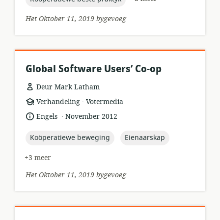
Het Oktober 11, 2019 bygevoeg
Global Software Users’ Co-op
Deur Mark Latham
.
hulpbronformaat:
uitgewer:
Verhandeling
Votermedia
.
taal:
datum
Engels
November 2012
gepubliseer:
topic:
topic:
Koöperatiewe beweging
Eienaarskap
+3 meer
Het Oktober 11, 2019 bygevoeg