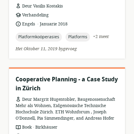
Deur Vasilis Kostakis
hulpbronformaat:
Verhandeling
.
taal:
datum
Engels
Januarie 2018
gepubliseer:
topic:
topic:
+2 meer
Platformkoöperasies
Platforms
Het Oktober 11, 2019 bygevoeg
Cooperative Planning - a Case Study
in Zürich
Deur Margrit Hugentobler, Baugenossenschaft
Mehr als Wohnen, Eidgenössische Technische
Hochschule Zürich. ETH Wohnforum , Joseph
O'Donnell, Pia Simmendinger, and Andreas Hofer
.
hulpbronformaat:
uitgewer:
Boek
Birkhäuser