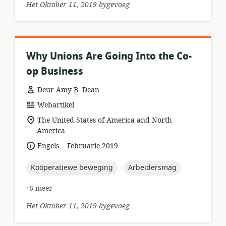
Het Oktober 11, 2019 bygevoeg
Why Unions Are Going Into the Co-
op Business
Deur Amy B. Dean
hulpbronformaat:
Webartikel
ligging
The United States of America and North
van
America
relevansie:
.
taal:
datum
Engels
Februarie 2019
gepubliseer:
topic:
topic:
Koöperatiewe beweging
Arbeidersmag
+6 meer
Het Oktober 11, 2019 bygevoeg