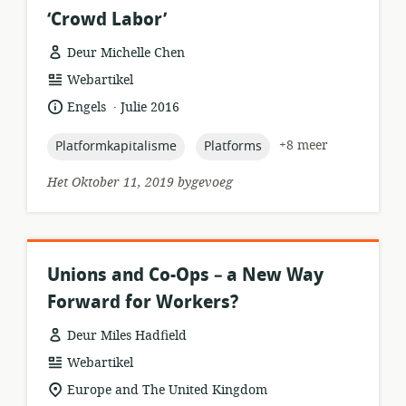
‘Crowd Labor’
Deur Michelle Chen
hulpbronformaat:
Webartikel
.
taal:
datum
Engels
Julie 2016
gepubliseer:
topic:
topic:
+8 meer
Platformkapitalisme
Platforms
Het Oktober 11, 2019 bygevoeg
Unions and Co-Ops – a New Way
Forward for Workers?
Deur Miles Hadfield
hulpbronformaat:
Webartikel
ligging
Europe and The United Kingdom