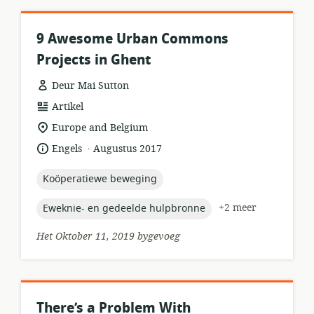
9 Awesome Urban Commons
Projects in Ghent
Deur Mai Sutton
hulpbronformaat:
Artikel
ligging
Europe and Belgium
van
.
taal:
datum
Engels
Augustus 2017
relevansie:
gepubliseer:
topic:
Koöperatiewe beweging
topic:
+2 meer
Eweknie- en gedeelde hulpbronne
Het Oktober 11, 2019 bygevoeg
There’s a Problem With