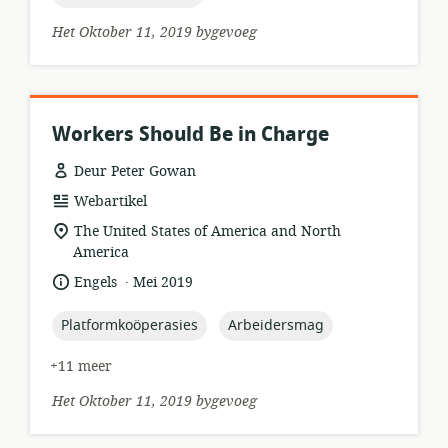
Het Oktober 11, 2019 bygevoeg
Workers Should Be in Charge
Deur Peter Gowan
hulpbronformaat:
Webartikel
ligging
The United States of America and North
van
America
relevansie:
.
taal:
datum
Engels
Mei 2019
gepubliseer:
topic:
topic:
Platformkoöperasies
Arbeidersmag
+11 meer
Het Oktober 11, 2019 bygevoeg