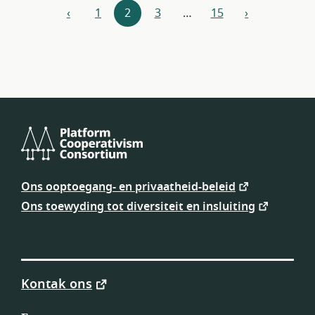
Hulpbronne-
‹
1
2
3
…
15
›
vorige
volgende
navigasie
Platform
Cooperativism
Ons ooptoegang- en privaatheid-beleid
Consortium
Ons toewyding tot diversiteit en insluiting
Kontak ons