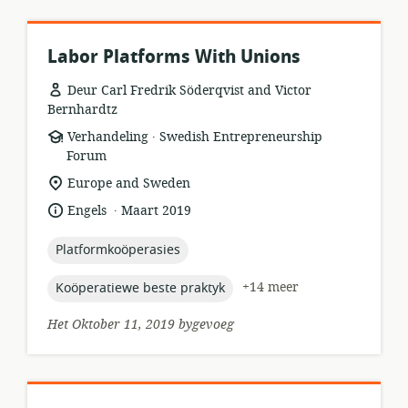
Labor Platforms With Unions
Deur Carl Fredrik Söderqvist and Victor
Bernhardtz
.
hulpbronformaat:
uitgewer:
Verhandeling
Swedish Entrepreneurship
Forum
ligging
Europe and Sweden
van
.
taal:
datum
Engels
Maart 2019
relevansie:
gepubliseer:
topic:
Platformkoöperasies
topic:
+14 meer
Koöperatiewe beste praktyk
Het Oktober 11, 2019 bygevoeg