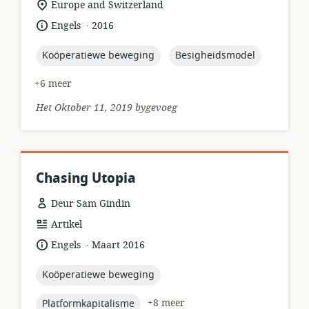
ligging
Europe and Switzerland
van
.
taal:
datum
Engels
2016
relevansie:
gepubliseer:
topic:
topic:
Koöperatiewe beweging
Besigheidsmodel
+6 meer
Het Oktober 11, 2019 bygevoeg
Chasing Utopia
Deur Sam Gindin
hulpbronformaat:
Artikel
.
taal:
datum
Engels
Maart 2016
gepubliseer:
topic:
Koöperatiewe beweging
topic:
+8 meer
Platformkapitalisme