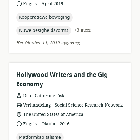
van
.
taal:
datum
Engels
April 2019
relevansie:
gepubliseer:
topic:
Koöperatiewe beweging
topic:
+3 meer
Nuwe besigheidsvorms
Het Oktober 11, 2019 bygevoeg
Hollywood Writers and the Gig
Economy
Deur Catherine Fisk
.
hulpbronformaat:
uitgewer:
Verhandeling
Social Science Research Network
ligging
The United States of America
van
.
taal:
datum
Engels
Oktober 2016
relevansie:
gepubliseer:
topic:
Platformkapitalisme