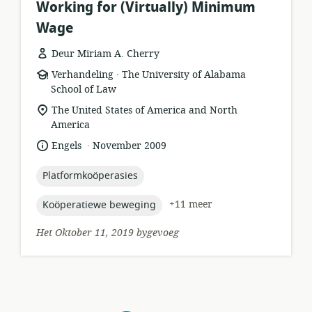
Working for (Virtually) Minimum
Wage
Deur Miriam A. Cherry
.
hulpbronformaat:
uitgewer:
Verhandeling
The University of Alabama
School of Law
ligging
The United States of America and North
van
America
relevansie:
.
taal:
datum
Engels
November 2009
gepubliseer:
topic:
Platformkoöperasies
topic:
+11 meer
Koöperatiewe beweging
Het Oktober 11, 2019 bygevoeg