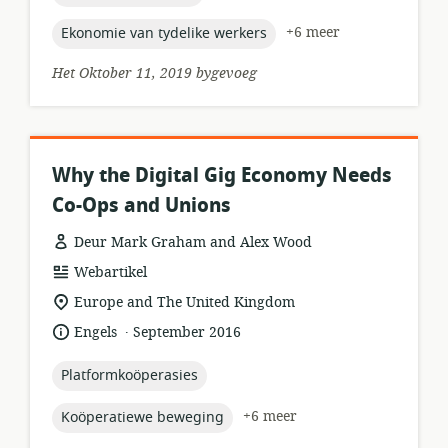
topic:
+6 meer
Ekonomie van tydelike werkers
Het Oktober 11, 2019 bygevoeg
Why the Digital Gig Economy Needs
Co-Ops and Unions
Deur Mark Graham and Alex Wood
hulpbronformaat:
Webartikel
ligging
Europe and The United Kingdom
van
.
taal:
datum
Engels
September 2016
relevansie:
gepubliseer:
topic:
Platformkoöperasies
topic:
+6 meer
Koöperatiewe beweging