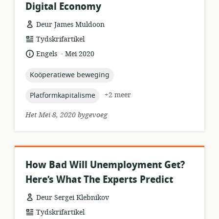
Digital Economy
Deur James Muldoon
hulpbronformaat:
Tydskrifartikel
.
taal:
datum
Engels
Mei 2020
gepubliseer:
topic:
Koöperatiewe beweging
topic:
+2 meer
Platformkapitalisme
Het Mei 8, 2020 bygevoeg
How Bad Will Unemployment Get?
Here’s What The Experts Predict
Deur Sergei Klebnikov
hulpbronformaat:
Tydskrifartikel