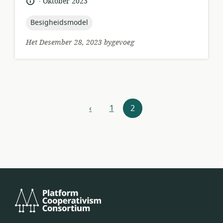
taal:
datum
Oktober 2023
relevansie:
gepubliseer:
topic:
Besigheidsmodel
Het Desember 28, 2023 bygevoeg
Hulpbronne-
‹
1
2
vorige
navigasie
Platform