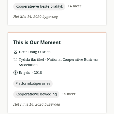
topic:
+4 meer
Koöperatiewe beste praktyk
Het Mei 14, 2020 bygevoeg
This is Our Moment
Deur Doug O'Brien
.
hulpbronformaat:
uitgewer:
Tydskrifartikel
National Cooperative Business
Association
.
taal:
datum
Engels
2018
gepubliseer:
topic:
Platformkoöperasies
topic:
+4 meer
Koöperatiewe beweging
Het Junie 16, 2020 bygevoeg