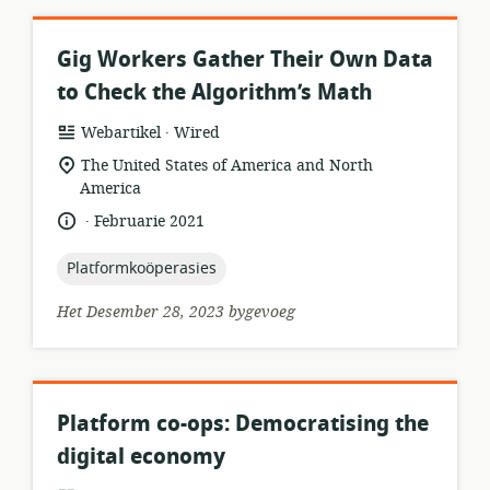
Gig Workers Gather Their Own Data
to Check the Algorithm’s Math
.
hulpbronformaat:
uitgewer:
Webartikel
Wired
ligging
The United States of America and North
van
America
relevansie:
.
taal:
datum
Februarie 2021
gepubliseer:
topic:
Platformkoöperasies
Het Desember 28, 2023 bygevoeg
Platform co-ops: Democratising the
digital economy