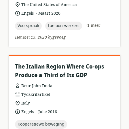
ligging
The United States of America
van
.
taal:
datum
Engels
Maart 2020
relevansie:
gepubliseer:
topic:
topic:
+1 meer
Voorspraak
Laeloon-werkers
Het Mei 13, 2020 bygevoeg
The Italian Region Where Co-ops
Produce a Third of Its GDP
Deur John Duda
hulpbronformaat:
Tydskrifartikel
ligging
Italy
van
.
taal:
datum
Engels
Julie 2016
relevansie:
gepubliseer:
topic:
Koöperatiewe beweging