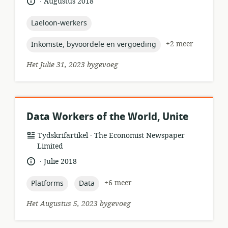
taal:
datum
Augustus 2018
gepubliseer:
topic:
Laeloon-werkers
topic:
+2 meer
Inkomste, byvoordele en vergoeding
Het Julie 31, 2023 bygevoeg
Data Workers of the World, Unite
.
hulpbronformaat:
uitgewer:
Tydskrifartikel
The Economist Newspaper
Limited
.
taal:
datum
Julie 2018
gepubliseer:
topic:
topic:
+6 meer
Platforms
Data
Het Augustus 5, 2023 bygevoeg