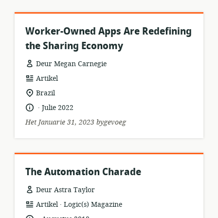
Worker-Owned Apps Are Redefining
the Sharing Economy
Deur Megan Carnegie
hulpbronformaat:
Artikel
ligging
Brazil
van
.
taal:
datum
Julie 2022
relevansie:
gepubliseer:
Het Januarie 31, 2023 bygevoeg
The Automation Charade
Deur Astra Taylor
.
hulpbronformaat:
uitgewer:
Artikel
Logic(s) Magazine
.