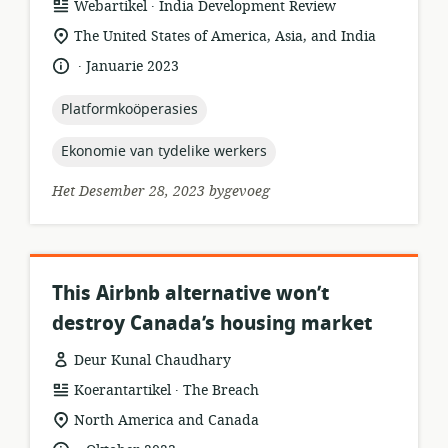
.
hulpbronformaat:
uitgewer:
Webartikel
India Development Review
ligging
The United States of America, Asia, and India
van
.
taal:
datum
Januarie 2023
relevansie:
gepubliseer:
topic:
Platformkoöperasies
topic:
Ekonomie van tydelike werkers
Het Desember 28, 2023 bygevoeg
This Airbnb alternative won’t
destroy Canada’s housing market
Deur Kunal Chaudhary
.
hulpbronformaat:
uitgewer:
Koerantartikel
The Breach
ligging
North America and Canada
van
.