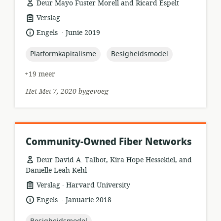
Deur Mayo Fuster Morell and Ricard Espelt
hulpbronformaat:
Verslag
.
taal:
datum
Engels
Junie 2019
gepubliseer:
topic:
topic:
Platformkapitalisme
Besigheidsmodel
+19 meer
Het Mei 7, 2020 bygevoeg
Community-Owned Fiber Networks
Deur David A. Talbot, Kira Hope Hessekiel, and
Danielle Leah Kehl
.
hulpbronformaat:
uitgewer:
Verslag
Harvard University
.
taal:
datum
Engels
Januarie 2018
gepubliseer:
topic: