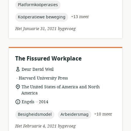
topic:
Platformkoöperasies
topic:
+13 meer
Koöperatiewe beweging
Het Januarie 31, 2021 bygevoeg
The Fissured Workplace
Deur David Weil
.
hulpbronformaat:
uitgewer:
Harvard University Press
ligging
The United States of America and North
van
America
relevansie:
.
taal:
datum
Engels
2014
gepubliseer:
topic:
topic:
+10 meer
Besigheidsmodel
Arbeidersmag
Het Februarie 4, 2021 bygevoeg