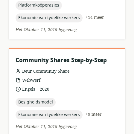
topic:
Platformkoöperasies
topic:
+14 meer
Ekonomie van tydelike werkers
Het Oktober 11, 2019 bygevoeg
Community Shares Step-by-Step
Deur Community Share
hulpbronformaat:
Webwerf
.
taal:
datum
Engels
2020
gepubliseer:
topic:
Besigheidsmodel
topic:
+9 meer
Ekonomie van tydelike werkers
Het Oktober 11, 2019 bygevoeg