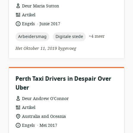
Deur Maria Sutton
hulpbronformaat:
Artikel
.
taal:
datum
Engels
Junie 2017
gepubliseer:
topic:
topic:
+4 meer
Arbeidersmag
Digitale stede
Het Oktober 11, 2019 bygevoeg
Perth Taxi Drivers in Despair Over
Uber
Deur Andrew O'Connor
hulpbronformaat:
Artikel
ligging
Australia and Oceania
van
.
taal:
datum
Engels
Mei 2017
relevansie:
gepubliseer: