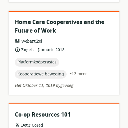
Home Care Cooperatives and the
Future of Work
hulpbronformaat:
Webartikel
.
taal:
datum
Engels
Januarie 2018
gepubliseer:
topic:
Platformkoöperasies
topic:
+12 meer
Koöperatiewe beweging
Het Oktober 11, 2019 bygevoeg
Co-op Resources 101
Deur CoFed