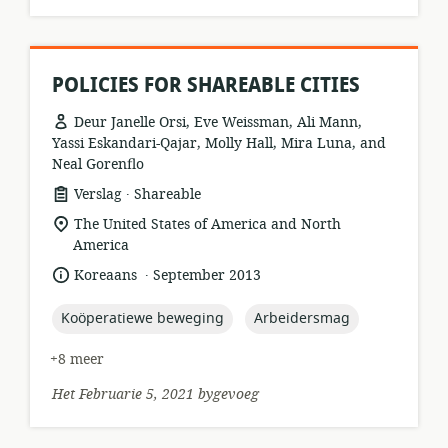
POLICIES FOR SHAREABLE CITIES
Deur Janelle Orsi, Eve Weissman, Ali Mann,
Yassi Eskandari-Qajar, Molly Hall, Mira Luna, and
Neal Gorenflo
.
hulpbronformaat:
uitgewer:
Verslag
Shareable
ligging
The United States of America and North
van
America
relevansie:
.
taal:
datum
Koreaans
September 2013
gepubliseer:
topic:
topic:
Koöperatiewe beweging
Arbeidersmag
+8 meer
Het Februarie 5, 2021 bygevoeg