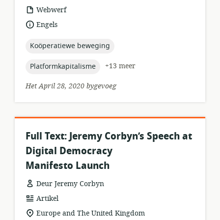
hulpbronformaat:
Webwerf
taal:
Engels
topic:
Koöperatiewe beweging
topic:
+13 meer
Platformkapitalisme
Het April 28, 2020 bygevoeg
Full Text: Jeremy Corbyn’s Speech at
Digital Democracy
Manifesto Launch
Deur Jeremy Corbyn
hulpbronformaat:
Artikel
ligging
Europe and The United Kingdom