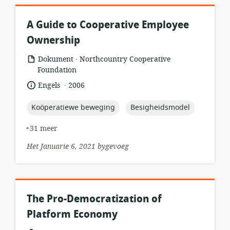
A Guide to Cooperative Employee
Ownership
.
hulpbronformaat:
uitgewer:
Dokument
Northcountry Cooperative
Foundation
.
taal:
datum
Engels
2006
gepubliseer:
topic:
topic:
Koöperatiewe beweging
Besigheidsmodel
+31 meer
Het Januarie 6, 2021 bygevoeg
The Pro-Democratization of
Platform Economy