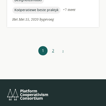
Besigheidsmodel
topic:
+7 meer
Koöperatiewe beste praktyk
Het Mei 15, 2020 bygevoeg
Hulpbronne-
1
2
›
volgende
navigasie
Platform