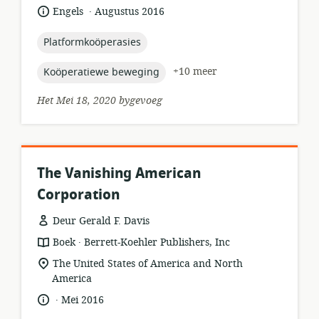
van
.
taal:
datum
Engels
Augustus 2016
relevansie:
gepubliseer:
topic:
Platformkoöperasies
topic:
+10 meer
Koöperatiewe beweging
Het Mei 18, 2020 bygevoeg
The Vanishing American
Corporation
Deur Gerald F. Davis
.
hulpbronformaat:
uitgewer:
Boek
Berrett-Koehler Publishers, Inc
ligging
The United States of America and North
van
America
relevansie:
.
taal:
datum
Mei 2016
gepubliseer: