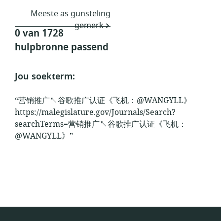
Meeste as gunsteling
gemerk
0 van 1728
hulpbronne passend
Jou soekterm:
“营销推广↖谷歌推广认证《飞机：@WANGYLL》
https://malegislature.gov/Journals/Search?
searchTerms=营销推广↖谷歌推广认证《飞机：
@WANGYLL》”