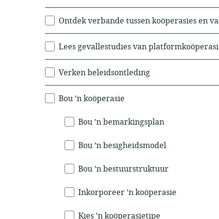
Ontdek verbande tussen koöperasies en v
Lees gevallestudies van platformkoöperasi
Verken beleidsontleding
Bou ’n koöperasie
Bou ’n bemarkingsplan
Bou ’n besigheidsmodel
Bou ’n bestuurstruktuur
Inkorporeer ’n koöperasie
Kies ’n koöperasietipe