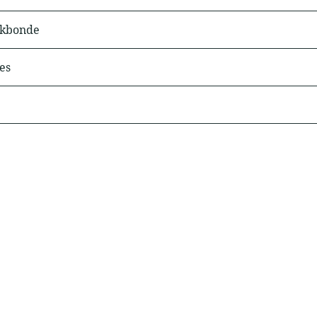
akbonde
es