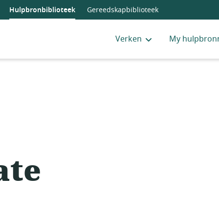
Hulpbronbiblioteek
Gereedskapbiblioteek
Verken
My hulpbron
ate