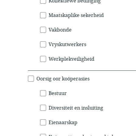
Kollektiewe bedinging
Maatskaplike sekerheid
Vakbonde
Vryskutwerkers
Werkplekveiligheid
Oorsig oor koöperasies
Bestuur
Diversiteit en insluiting
Eienaarskap