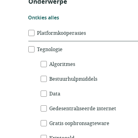
Onderwerpe
Ontkies
Ontkies alles
alle
Onderwerpe
Platformkoöperasies
Tegnologie
Algoritmes
Bestuurhulpmiddels
Data
Gedesentraliseerde internet
Gratis oopbronsagteware