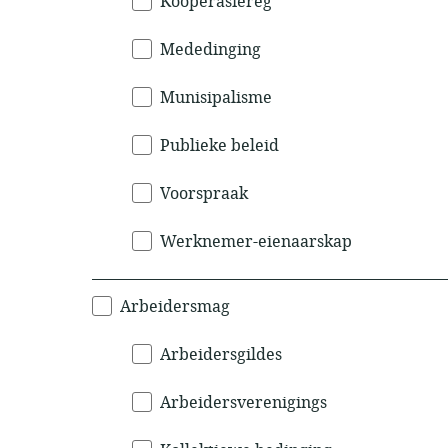
Koöperasiereg
Mededinging
Munisipalisme
Publieke beleid
Voorspraak
Werknemer-eienaarskap
Arbeidersmag
Arbeidersgildes
Arbeidersverenigings